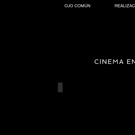
OJO COMÚN
REALIZAC
CINEMA EN
PROYECCIÓN EN VIVO
Presentación
del
libro
"Transfeminicidios"
de
Zineditorial.
CDMX,
2019